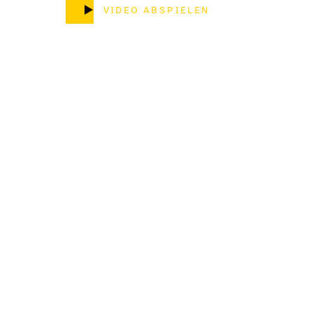
VIDEO ABSPIELEN